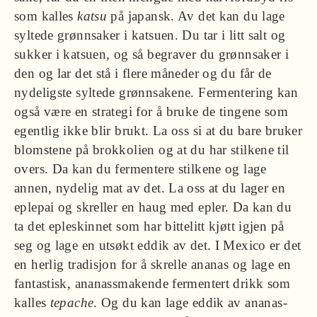
som kalles
katsu
på japansk. Av det kan du lage
syltede grønnsaker i katsuen. Du tar i litt salt og
sukker i katsuen, og så begraver du grønnsaker i
den og lar det stå i flere måneder og du får de
nydeligste syltede grønnsakene. Fermentering kan
også være en strategi for å bruke de tingene som
egentlig ikke blir brukt. La oss si at du bare bruker
blomstene på brokkolien og at du har stilkene til
overs. Da kan du fermentere stilkene og lage
annen, nydelig mat av det. La oss at du lager en
eplepai og skreller en haug med epler. Da kan du
ta det epleskinnet som har bittelitt kjøtt igjen på
seg og lage en utsøkt eddik av det. I Mexico er det
en herlig tradisjon for å skrelle ananas og lage en
fantastisk, ananassmakende fermentert drikk som
kalles
tepache
. Og du kan lage eddik av ananas­