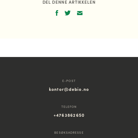
DEL DENNE ARTIKKELEN
E-POST
kontor@debio.no
TELEFON
+4763862650
BESØKSADRESSE