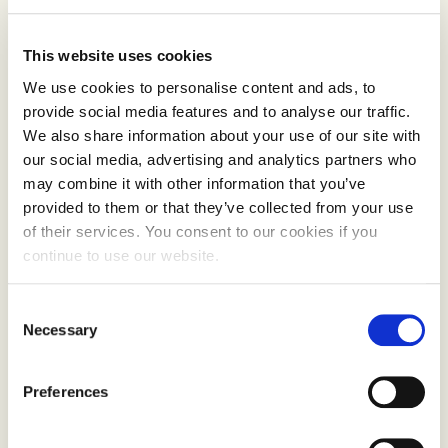
gjenspeiles det i grønnsakene eller frukten som
vokser i den.
This website uses cookies
We use cookies to personalise content and ads, to
Hvor får du grønnsakene dine fra?
provide social media features and to analyse our traffic.
We also share information about your use of our site with
Å, du vet, jeg har en hage. Jeg får mange av
our social media, advertising and analytics partners who
grønnsakene mine derfra. I tillegg har jeg noen
may combine it with other information that you’ve
venner som har en liten økologisk
provided to them or that they’ve collected from your use
grønnsaksbutikk. Jeg er ikke en purist. Noen
of their services. You consent to our cookies if you
ganger kjøper jeg ting i dagligvarebutikken. Men
continue to use our website.
ja, jeg elsker hagen min. Rett før jeg dro på denne
reisen, plantet jeg masse. Der hvor jeg bor har vi
Consent
Necessary
en lang vekstsesong. Det blir så varmt om
Selection
sommeren. Tomatene vokser fantastisk og
paprikaene også. Men grønnkål vokser ikke i det
Preferences
hele tatt om vinteren, og reddik vokser ikke om
sommeren. Så jeg plantet en masse ulike reddiker