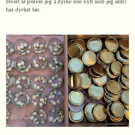
Hvert år prøver jeg å dyrke noe nytt som jeg aldri
har dyrket før.