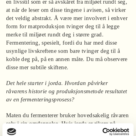
en livsstil som er så avskåret fra miljøet rundt seg,
at når de leser om disse tingene i avisen, så virker
det veldig abstrakt. Å være mer involvert i enhver
form for matproduksjon tvinger deg til å legge
merke til miljøet rundt deg i større grad.
Fermentering, spesielt, fordi du har med disse
usynlige livskreftene som bare tvinger deg til å
koble deg på, på en annen måte. Du må observere
disse mer subtile skiftene.
Det hele starter i jorda. Hvordan påvirker
råvarens historie og produksjonsmetode resultatet
av en fermenteringsprosess?
Maten du fermenterer bruker hovedsakelig råvaren
selv i sin omdannelse. Hvis jorda er rikere på
mikroorganismer og har større biomangfold, så