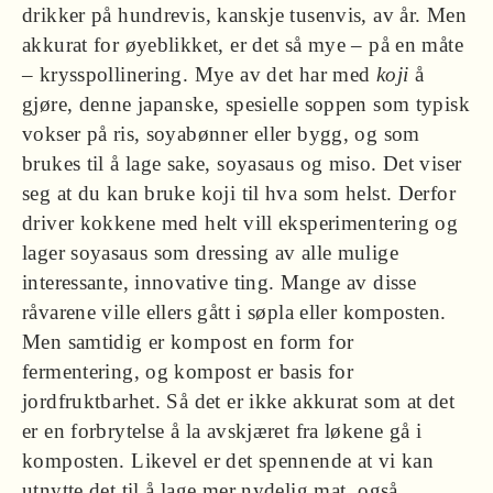
drikker på hundrevis, kanskje tusenvis, av år. Men
akkurat for øyeblikket, er det så mye – på en måte
– krysspollinering. Mye av det har med
koji
å
gjøre, denne japanske, spesielle soppen som typisk
vokser på ris, soyabønner eller bygg, og som
brukes til å lage sake, soyasaus og miso. Det viser
seg at du kan bruke koji til hva som helst. Derfor
driver kokkene med helt vill eksperimentering og
lager soyasaus som dressing av alle mulige
interessante, innovative ting. Mange av disse
råvarene ville ellers gått i søpla eller komposten.
Men samtidig er kompost en form for
fermentering, og kompost er basis for
jordfruktbarhet. Så det er ikke akkurat som at det
er en forbrytelse å la avskjæret fra løkene gå i
komposten. Likevel er det spennende at vi kan
utnytte det til å lage mer nydelig mat, også.