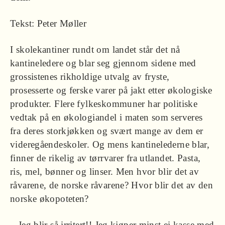
Tekst: Peter Møller
I skolekantiner rundt om landet står det nå
kantineledere og blar seg gjennom sidene med
grossistenes rikholdige utvalg av fryste,
prosesserte og ferske varer på jakt etter økologiske
produkter. Flere fylkeskommuner har politiske
vedtak på en økologiandel i maten som serveres
fra deres storkjøkken og svært mange av dem er
videregåendeskoler. Og mens kantinelederne blar,
finner de rikelig av tørrvarer fra utlandet. Pasta,
ris, mel, bønner og linser. Men hvor blir det av
råvarene, de norske råvarene? Hvor blir det av den
norske økopoteten?
– Jeg blir så irritert!! Jeg kjøper minst ei kasse med