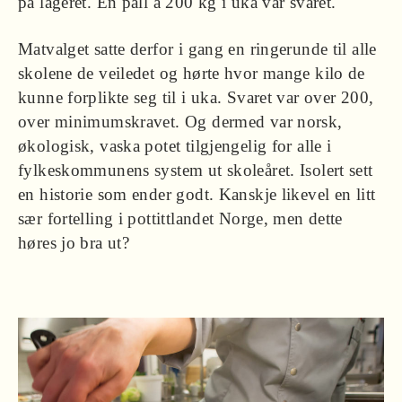
på lageret. Én pall à 200 kg i uka var svaret.
Matvalget satte derfor i gang en ringerunde til alle
skolene de veiledet og hørte hvor mange kilo de
kunne forplikte seg til i uka. Svaret var over 200,
over minimumskravet. Og dermed var norsk,
økologisk, vaska potet tilgjengelig for alle i
fylkeskommunens system ut skoleåret. Isolert sett
en historie som ender godt. Kanskje likevel en litt
sær fortelling i pottittlandet Norge, men dette
høres jo bra ut?