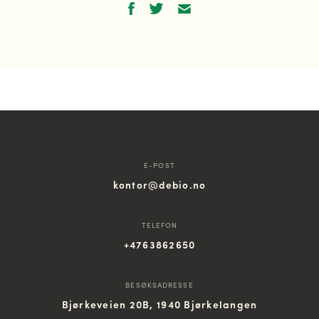
E-POST
kontor@debio.no
TELEFON
+4763862650
BESØKSADRESSE
Bjørkeveien 20B, 1940 Bjørkelangen