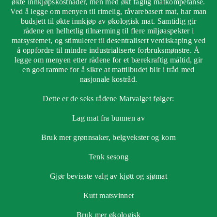
økte inn­kjøpskostnader, men med økt faglig matkompetanse.
Ved å legge om menyen til rimelig, råvarebasert mat, har man
budsjett til økte innkjøp av økologisk mat. Samtidig gir
rådene en helhetlig tilnærming til flere miljøaspekter i
matsystemet, og stimulerer til desentralisert verdiskaping ved
å opp­f­ordre til mindre industrialiserte forbruksmønstre. Å
legge om menyen etter rådene for et bærekraftig måltid, gir
en god ramme for å sikre at mattilbudet blir i tråd med
nasjonale kostråd.
Dette er de seks rådene Matvalget følger:
Lag mat fra bunnen av
Bruk mer grønnsaker, belgvekster og korn
Tenk sesong
Gjør bevisste valg av kjøtt og sjømat
Kutt matsvinnet
Bruk mer økologisk