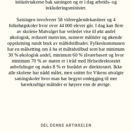
initiativtakerne bak satsingen og er i dag arbeids- og
inkluderingsminister.
Satsingen involverer 58 videregåendekantiner og 4
folkehøgskoler hvor over 44 000 elever går. I dag kan flere
av skolene Matvalget har veiledet vise til økt andel
økologisk, redusert matsvinn, sunnere måltider og økende
oppslutning rundt bruk av måltidstilbudet. Fylkeskommunen
har en målsetting om å ha et måltidstilbud som har minimum
30 % økologisk andel, minimum 60 % råvarebasert og hvor
minimum 70 % av maten er i tråd med Helsedirektoratet
anbefalinger og maks 8 % er frarådet av direktoratet. Ikke
alle skolene har nådd målet, men snittet for Vikens utvalgte
satsingskoler hvor man har begynt omlegging til mer
bærekraftige måltider er høyere enn de øvrige.
DEL DENNE ARTIKKELEN