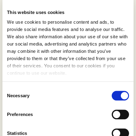
produksjon og omsetning, må «utviklingen av den
økologiske jordbruksproduksjonen skje med
This website uses cookies
utgangspunkt i markedet og betalingsviljen for
We use cookies to personalise content and ads, to
økologiske produkter». Det høres tilforlatelig ut at
provide social media features and to analyse our traffic.
markedet skal løse problemet, men i denne
We also share information about your use of our site with
historien ser vi at man trenger aktører utenom
our social media, advertising and analytics partners who
markedet til å faktisk sy markedet sammen.
may combine it with other information that you’ve
Hvorfor må det være sånn?
provided to them or that they’ve collected from your use
of their services. You consent to our cookies if you
AgriAnalyse har fått oppdraget med å finne ut av
continue to use our website.
det. Anne Bunger, prosjektleder i AgriAnalyse,
skal sammen med Viken fylkeskommune og
Consent
Necessary
Selection
Matvalget, undersøke hva som er årsakene til
flaskehalsene ved offentlige innkjøp av økologisk
mat.
Preferences
– Det vi ser så langt er at det er mye pris og
Statistics