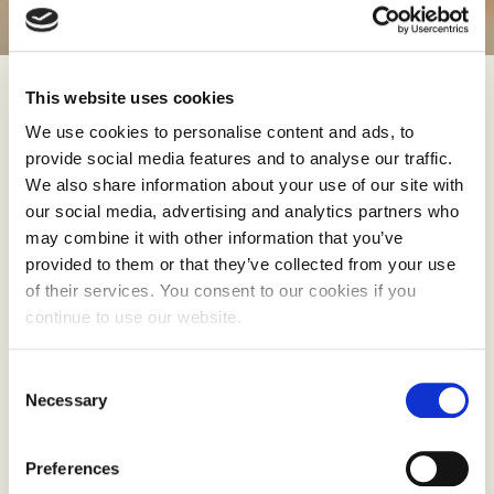
This website uses cookies
We use cookies to personalise content and ads, to
− Siden 2014 har vi også hatt et nasjonalt ansvar
provide social media features and to analyse our traffic.
og ser derfor behovet for å formidle den
We also share information about your use of our site with
kompetansen som er bygget opp i disse årene. Alt
our social media, advertising and analytics partners who
som er produsert i prosjektet blir derfor nå samlet
may combine it with other information that you’ve
på nlr.no, lett tilgjengelig for interesserte
provided to them or that they’ve collected from your use
of their services. You consent to our cookies if you
produsenter og rådgivere over hele landet, sier
continue to use our website.
Kari Mette Holm. Hun er fylkesgartner i Vestfold
og prosjektleder for Foregangsfylke økologiske
Consent
grønnsaker.
Necessary
Selection
Finn dyrkingsveiledninger og kursmateriell på
Preferences
nlr.no