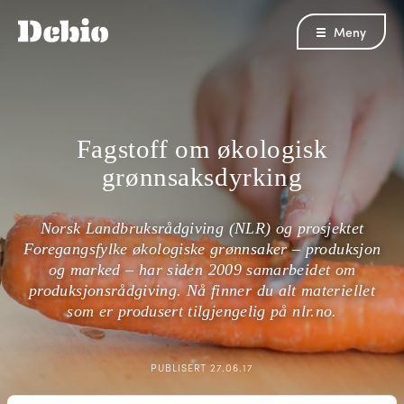
Meny
Fagstoff om økologisk
grønnsaksdyrking
Norsk Landbruksrådgiving (NLR) og prosjektet
Foregangsfylke økologiske grønnsaker – produksjon
og marked – har siden 2009 samarbeidet om
produksjonsrådgiving. Nå finner du alt materiellet
som er produsert tilgjengelig på nlr.no.
PUBLISERT
27.06.17