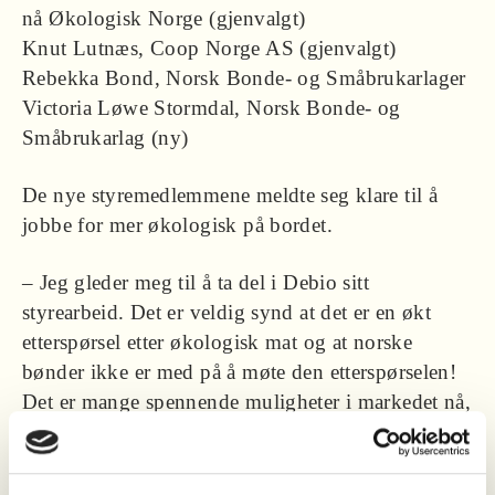
nå Økologisk Norge (gjenvalgt)
Knut Lutnæs, Coop Norge AS (gjenvalgt)
Rebekka Bond, Norsk Bonde- og Småbrukarlager
Victoria Løwe Stormdal, Norsk Bonde- og
Småbrukarlag (ny)
De nye styremedlemmene meldte seg klare til å
jobbe for mer økologisk på bordet.
–
Jeg gleder meg til å ta del i Debio sitt
styrearbeid. Det er veldig synd at det er en økt
etterspørsel etter økologisk mat og at norske
bønder ikke er med på å møte den etterspørselen!
Det er mange spennende muligheter i markedet nå,
og jeg håper Debio kan tiltrekke seg nye
produsenter og at det blir en selvfølge å finne det
grønne Ø-merket i alle norske kjøkken, meddelte