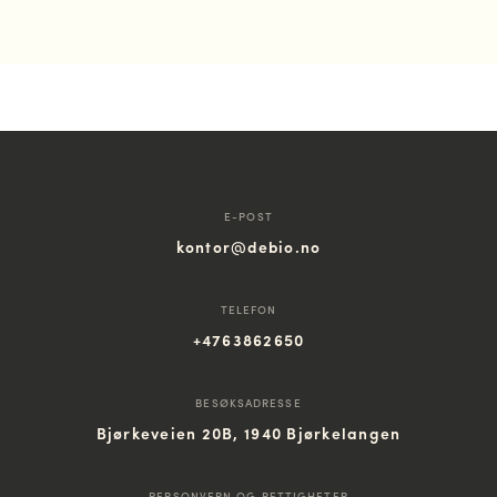
E-POST
kontor@debio.no
TELEFON
+4763862650
BESØKSADRESSE
Bjørkeveien 20B, 1940 Bjørkelangen
PERSONVERN OG RETTIGHETER