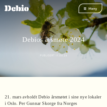
Meny
Debios årsmøte 2024
PUBLISERT
17.04.24
21. mars avholdt Debio årsmøtet i sine nye lokaler
i Oslo. Per Gunnar Skorge fra Norges