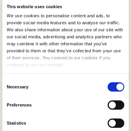
nytt styremedlem, Victoria Løwe Stormdal.
This website uses cookies
We use cookies to personalise content and ads, to
Torilll Malmstrøm fra Norges kvinne- og
provide social media features and to analyse our traffic.
familieforbund ble erstattet av Anders Eggen, og
We also share information about your use of our site with
our social media, advertising and analytics partners who
Viktoria Løwe Stormdal kom inn for Emil Beddari
may combine it with other information that you’ve
fra Framtiden i våre hender. Styreleder takket
provided to them or that they’ve collected from your use
Malmstrøm og Beddari for innsatsen og ønsket de
of their services. You consent to our cookies if you
to ny velkommen. Ros fikk også valgkomiteen.
continue to use our website.
– Styret er bredt sammensatt med representanter
Consent
for både primærnæring, tilknyttede organisasjoner
Necessary
Selection
og omsetningsleddet, kommenterer styreleder,
kommenterte Skorge.
Preferences
Under årsmøtet ble veien videre for organisasjonen
Statistics
grundig diskutert. Styrelederen var tydelig på at