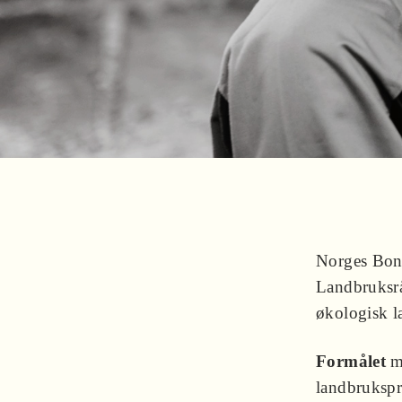
Norges Bon
Landbruksr
økologisk 
Formålet
me
landbrukspr