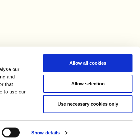
Allow all cookies
alyse our
ing and
Allow selection
r that
e to use our
FØLG OSS
Use necessary cookies only
er
DESIGN OG KODE:
DEKODE
ke
Show details