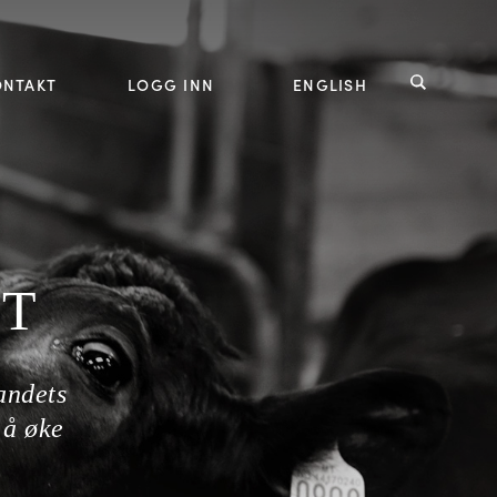
ONTAKT
LOGG INN
ENGLISH
FT
andets
 å øke