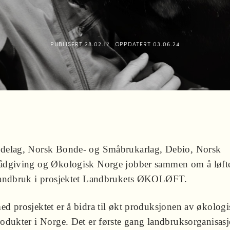
PUBLISERT
28.02.17
OPPDATERT
03.06.24
delag, Norsk Bonde- og Småbrukarlag, Debio, Norsk
ådgiving og Økologisk Norge jobber sammen om å løft
landbruk i prosjektet Landbrukets ØKOLØFT.
d prosjektet er å bidra til økt produksjonen av økologi
odukter i Norge. Det er første gang landbruksorganisas