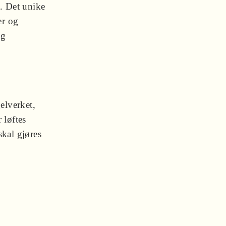
. Det unike
er og
og
elverket,
 løftes
kal gjøres