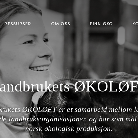
RESSURSER
OM OSS
FINN ØKO
K
andbrukets ØKOLØ
rukets ØKOLØFT er et samarbeid mellom l
de landbruksorganisasjoner, og har som mål
norsk økologisk produksjon.