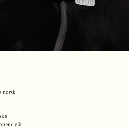
e norsk
ske
jonene går