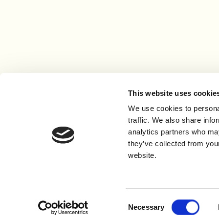
This website uses cookie
We use cookies to personal
traffic. We also share info
analytics partners who may
they’ve collected from you
E-POST
TELEFON
BESØKSAD
website.
kontor@debio.no
+4763862650
Bjørkev
Consent
Necessary
Selection