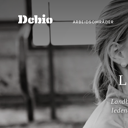
ARBEIDSOMRÅDER
L
Landb
leden