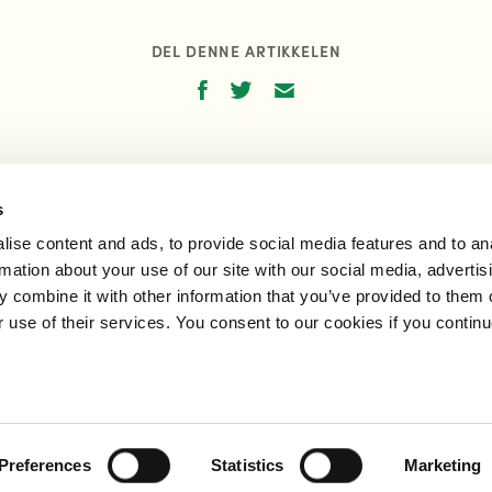
DEL DENNE ARTIKKELEN
s
ise content and ads, to provide social media features and to an
rmation about your use of our site with our social media, advertis
 combine it with other information that you’ve provided to them o
r use of their services. You consent to our cookies if you continu
RESSE
PERSONVERN OG RETTIGHETER
eien 20B, 1940 Bjørkelangen
Personvernerklæring
Tilbakemelding og klag
Administrer mitt samtyk
Preferences
Statistics
Marketing