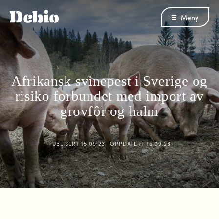
Meny
Afrikansk svinepest i Sverige og
risiko forbundet med import av
grovfôr og halm
PUBLISERT
15.09.23
OPPDATERT
15.09.23