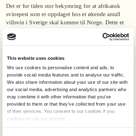
Det er for tiden stor bekymring for at afrikansk
svinepest som er oppdaget hos et økende antall
villsvin i Sverige skal komme til Norge. Dette er
en svært alvorlig sykdom, som for første gang er
påvist i Norden. Sykdommen smitter ikke til
mennesker, men er dødelig for svin. Strenge
restriksjoner innføres nå i Sverige hvor det
This website uses cookies
allerede er ferdsels- og aktivitetsforbud og slakting
We use cookies to personalise content and ads, to
av alle tamgriser i smittesonen.
provide social media features and to analyse our traffic.
We also share information about your use of our site with
Det er spesielt en bekymring og risiko for smitte
our social media, advertising and analytics partners who
til utegående griser, og det anbefales å gjerde inn
may combine it with other information that you’ve
området for å holde villsvin ute.
provided to them or that they’ve collected from your use
of their services. You consent to our cookies if you
continue to use our website.
Informasjon om afrikansk svinepest kan man finne
på Mattilsynets nettsider.
Consent