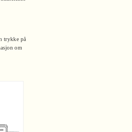
an trykke på
masjon om