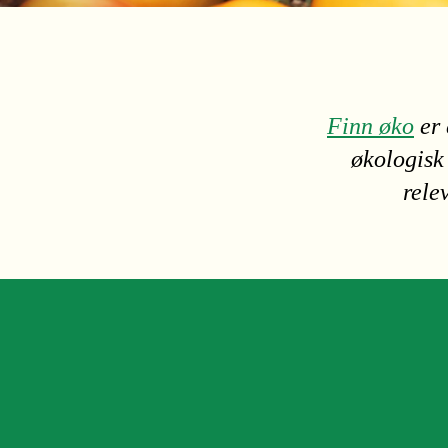
Finn øko
er 
økologisk
rele