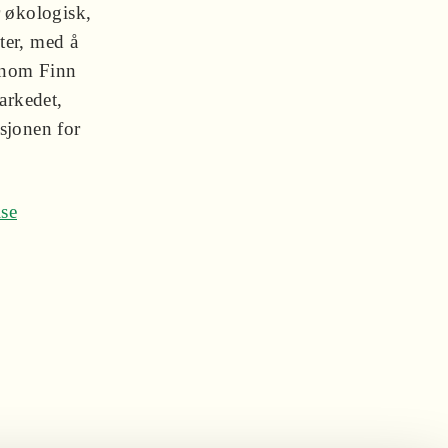
r økologisk,
ter, med å
ennom Finn
arkedet,
sjonen for
lse