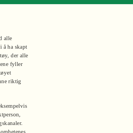
d alle
i å ha skapt
øy, der alle
ene fyller
tøyet
nne riktig
eksempelvis
ktperson,
gskanaler.
ksomhetenes