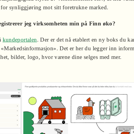
for synliggjøring mot sitt foretrukne marked.
gistrerer jeg virksomheten min på Finn øko?
å
kundeportalen
. Der er det nå etablert en ny boks du k
n «Markedsinformasjon». Det er her du legger inn infor
het, bilder, logo, hvor varene dine selges med mer.