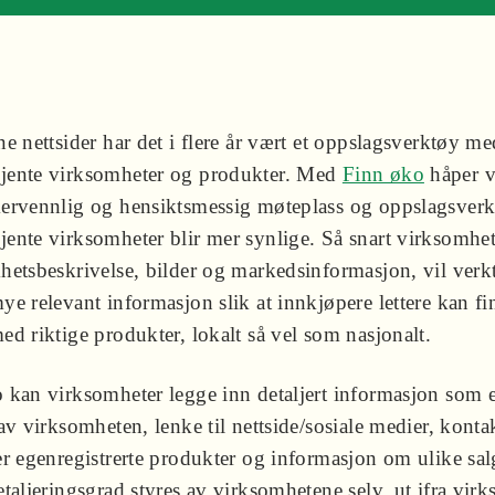
e nettsider har det i flere år vært et oppslagsverktøy me
jente virksomheter og produkter. Med
Finn øko
håper v
ervennlig og hensiktsmessig møteplass og oppslagsverkt
ente virksomheter blir mer synlige. Så snart virksomhet
hetsbeskrivelse, bilder og markedsinformasjon, vil verk
e relevant informasjon slik at innkjøpere lettere kan fi
d riktige produkter, lokalt så vel som nasjonalt.
 kan virksomheter legge inn detaljert informasjon som 
av virksomheten, lenke til nettside/sosiale medier, konta
er egenregistrerte produkter og informasjon om ulike sal
taljeringsgrad styres av virksomhetene selv, ut ifra vir