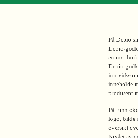
På Debio sin
Debio-godk
en mer bruk
Debio-godkj
inn virksom
inneholde my
produsent me
På Finn øko
logo, bilde 
oversikt ov
Nivået av de