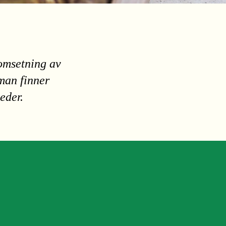
 omsetning av
man finner
eder.