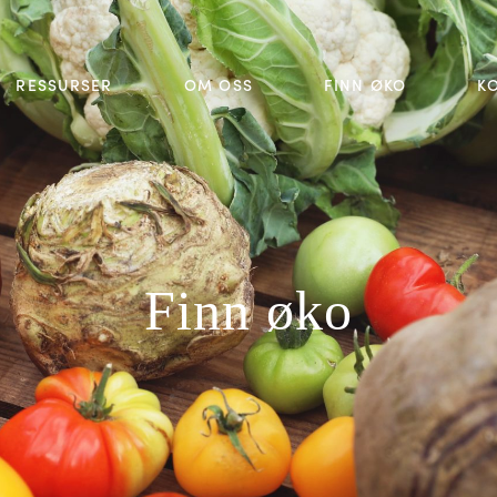
RESSURSER
OM OSS
FINN ØKO
K
Finn øko