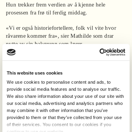
Hun trekker frem verdien av å kjenne hele
prosessen fra frø til ferdig middag.
«Vi er også historiefortellere, folk vil vite hvor
råvarene kommer fra», sier Mathilde som drar
nytte av sin bakgrunn som lærer.
Med støtte fra Innovasjon Norge i 2020 skjøt
utviklingen fart og sommeren 2023 åpnet de
This website uses cookies
Bøtun gårdskafé, som ble en suksess. «Det var
We use cookies to personalise content and ads, to
fantastisk å se hvor mye folk satte pris på å spise
provide social media features and to analyse our traffic.
mat rett fra hagen, mens de så salaten gro», sier
We also share information about your use of our site with
Mathilde.
our social media, advertising and analytics partners who
may combine it with other information that you’ve
I dag produserer de økologiske marmelader,
provided to them or that they’ve collected from your use
syltetøy, fermentert kål, urtesalt, blomstersukker
of their services. You consent to our cookies if you
og håndlaget sjokolade, tilgjengelig i
continue to use our website.