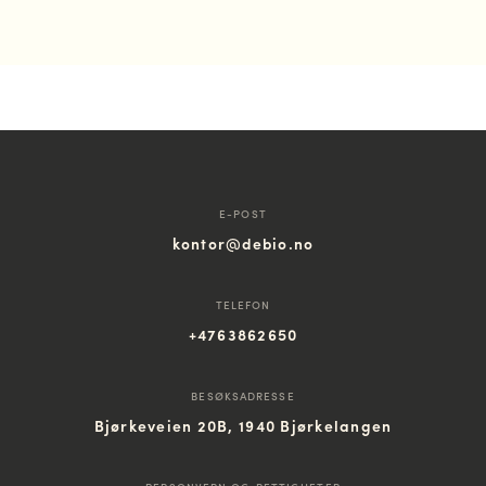
E-POST
kontor@debio.no
TELEFON
+4763862650
BESØKSADRESSE
Bjørkeveien 20B, 1940 Bjørkelangen