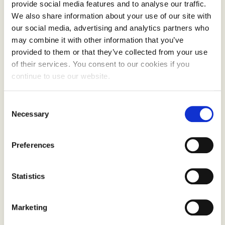
provide social media features and to analyse our traffic.
Til tross for dyrtider og økte matpriser, prioriterer
We also share information about your use of our site with
Gaustablikk Fjellresort bærekraftige matvalg. «Det
our social media, advertising and analytics partners who
finnes et relativt stort utvalg av økologiske
may combine it with other information that you’ve
produkter tilgjengelig gjennom leverandør, og det
provided to them or that they’ve collected from your use
er ikke nødvendigvis det dyreste alternativet. Jeg
of their services. You consent to our cookies if you
continue to use our website.
mener det er mulig å være økonomisk bevisst
samtidig som man tilbyr et mattilbud som er sunn,
Consent
bærekraftig og i takt med naturen.»
Necessary
Selection
«Vi ønsker rett og slett å tilby gjestene våre en
smakfull og bærekraftig start på dagen!» avslutter
Preferences
Filipov entusiastisk.
Statistics
Marketing