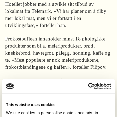
Hotellet jobber med å utvikle sitt tilbud av
lokalmat fra Telemark. «Vi har planer om å tilby
mer lokal mat, men vi er fortsatt i en
utviklingsfase,» forteller han.
Frokostbuffeen inneholder minst 18 økologiske
produkter som bl.a. meieriprodukter, brød,
knekkebrød, havregrøt, pålegg, honning, kaffe og
te. «Mest populære er nok meieriproduktene,
frokostblandingene og kaffen», forteller Filipov.
Det kan være utfordrende å sikre nok økologiske
råvarer, spesielt i feriene p.g.a færre leveranser.
«Men vi samarbeider med flere leverandører som
leverer økologiske produkter for å forsøke å unngå
This website uses cookies
mangel», forklarer han.
We use cookies to personalise content and ads, to