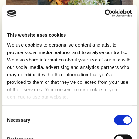
This website uses cookies
We use cookies to personalise content and ads, to
provide social media features and to analyse our traffic.
Bevisstheten rundt økologi hos både forbrukere,
We also share information about your use of our site with
leverandører og grossister opplever Dogan som
our social media, advertising and analytics partners who
økende.
may combine it with other information that you’ve
provided to them or that they’ve collected from your use
– Å følge regelverket kunne vært mer
of their services. You consent to our cookies if you
continue to use our website.
strømlinjeformet, særlig for å få ut rapporter og
statistikk fra grossistene som vi trenger for
Consent
godkjenningen vår. Men når leverandørene får
Necessary
Selection
flere og flere på døra som vil ha gode løsninger
også for økomat, må de tilrettelegge for det også.