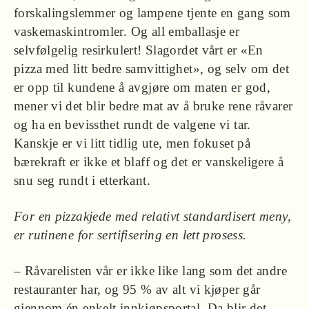
forskalingslemmer og lampene tjente en gang som
vaskemaskintromler. Og all emballasje er
selvfølgelig resirkulert! Slagordet vårt er «En
pizza med litt bedre samvittighet», og selv om det
er opp til kundene å avgjøre om maten er god,
mener vi det blir bedre mat av å bruke rene råvarer
og ha en bevissthet rundt de valgene vi tar.
Kanskje er vi litt tidlig ute, men fokuset på
bærekraft er ikke et blaff og det er vanskeligere å
snu seg rundt i etterkant.
For en pizzakjede med relativt standardisert meny,
er rutinene for sertifisering en lett prosess.
– Råvarelisten vår er ikke like lang som det andre
restauranter har, og 95 % av alt vi kjøper går
gjennom én enkelt innkjøpsportal. Da blir det