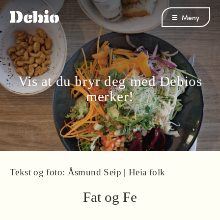
Meny
Vis at du bryr deg med Debios
merker!
Tekst og foto: Åsmund Seip | Heia folk
Fat og Fe