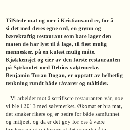
TilStede mat og mer i Kristiansand er, for å
si det med deres egne ord, en grønn og
bærekraftig restaurant som bare lager den
maten de har lyst til å lage, til flest mulig
mennesker, på en kulest mulig måte.
Kjøkkensjef og eier av den første restauranten
på Sørlandet med Debios valørmerke,
Benjamin Turan Dogan, er opptatt av helhetlig
tenkning rundt både råvarer og måltider.
– Vi arbeidet mot å sertifisere restauranten vår, noe
vi ble i 2013 med sølvmerket. Økomat er bra mat,
det smaker rikere og er bedre for både samfunnet
og miljøet, og da er det gøy for oss å være
førstemann ut og bevise at det er mulig å ta