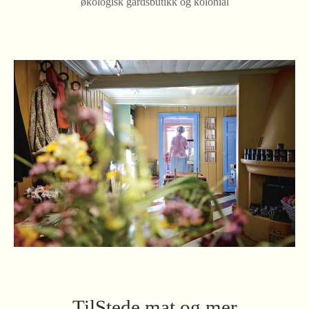
økologisk gårdsbutikk og kolonial
TilStede mat og mer