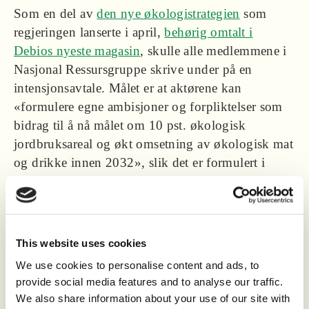
Som en del av
den nye økologistrategien
som
regjeringen lanserte i april,
behørig omtalt i
Debios nyeste magasin
, skulle alle medlemmene i
Nasjonal Ressursgruppe skrive under på en
intensjonsavtale. Målet er at aktørene kan
«formulere egne ambisjoner og forpliktelser som
bidrag til å nå målet om 10 pst. økologisk
jordbruksareal og økt omsetning av økologisk mat
og drikke innen 2032», slik det er formulert i
strategien.
9. desember ble intensjonsavtalen signert.
This website uses cookies
Dette er våre forpliktelser:
We use cookies to personalise content and ads, to
Debio skal fortsette sitt delegerte
provide social media features and to analyse our traffic.
sertifiseringsarbeid og sikre en grundig, uavhengig
We also share information about your use of our site with