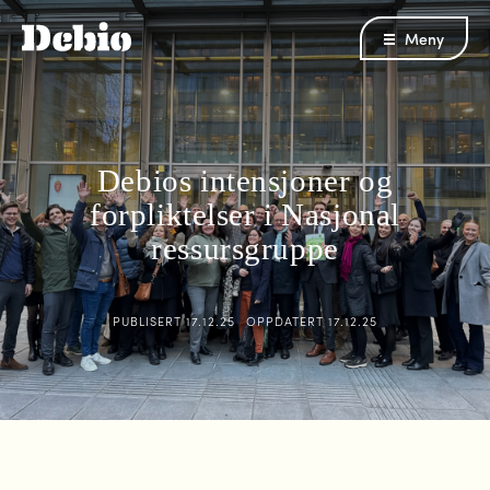
Meny
Debios intensjoner og
forpliktelser i Nasjonal
ressursgruppe
PUBLISERT
17.12.25
OPPDATERT
17.12.25