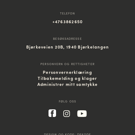
TELEFON
+4763862650
BESØKSADRESSE
Bjørkeveien 20B, 1940 Bjørkelangen
PERSONVERN OG RETTIGHETER
Personvernerklæring
Tilbakemelding og klager
Administrer mitt samtykke
FØLG OSS
DESIGN OG KODE:
DEKODE