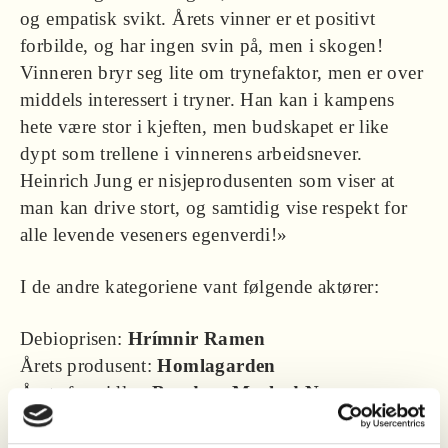
og empatisk svikt. Årets vinner er et positivt
forbilde, og har ingen svin på, men i skogen!
Vinneren bryr seg lite om trynefaktor, men er over
middels interessert i tryner. Han kan i kampens
hete være stor i kjeften, men budskapet er like
dypt som trellene i vinnerens arbeidsnever.
Heinrich Jung er nisjeprodusenten som viser at
man kan drive stort, og samtidig vise respekt for
alle levende veseners egenverdi!»
I de andre kategoriene vant følgende aktører:
Debioprisen:
Hrímnir Ramen
Årets produsent:
Homlagarden
Årets formidler:
Bondens Marked Norge
Barne- og ungdomsprisen:
Steinerbarnehageforbundet