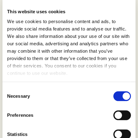
Årets storkjøkken:
Godt Brød
This website uses cookies
Årets kjøkken:
Under
We use cookies to personalise content and ads, to
Kokkeprisen:
Mette Beate Evensen
provide social media features and to analyse our traffic.
Utfordrerprisen:
VGs matbørs
We also share information about your use of our site with
our social media, advertising and analytics partners who
Under prisutdelingen ble også KokkeKarlas
may combine it with other information that you’ve
Stipend delt ut. Mottakeren var
Astrid Regine
provided to them or that they’ve collected from your use
Nässlander
.
of their services. You consent to our cookies if you
continue to use our website.
Les omtalen av alle vinnerne på
matprisen.no
Se bilder fra prisutdelingen.
Consent
Necessary
Selection
Preferences
Statistics