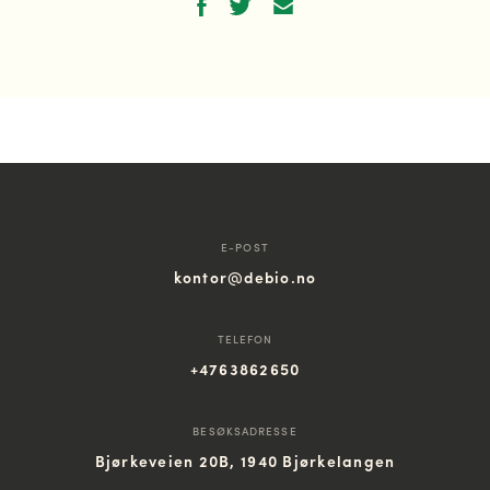
E-POST
kontor@debio.no
TELEFON
+4763862650
BESØKSADRESSE
Bjørkeveien 20B, 1940 Bjørkelangen