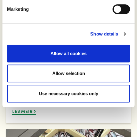
Marketing
Show details
Allow all cookies
Smånytt
Allow selection
Det er mykje som røyrer seg i mat- og landbruksfeltet i
landet, og under finn de eit utval nyheiter og tips frå
oss i redaksjonen.
Use necessary cookies only
LES MEIR