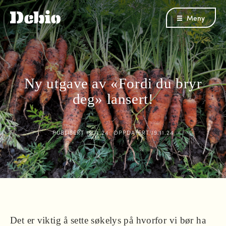
Meny
Ny utgave av «Fordi du bryr
deg» lansert!
PUBLISERT
19.11.24
OPPDATERT
19.11.24
Det er viktig å sette søkelys på hvorfor vi bør ha