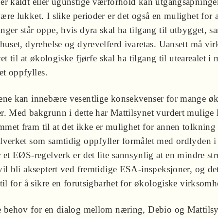
er kaldt eller ugunstige værforhold kan utgangsåpninger
re lukket. I slike perioder er det også en mulighet for a
nger står oppe, hvis dyra skal ha tilgang til utbygget, 
 huset, dyrehelse og dyrevelferd ivaretas. Uansett må v
et til at økologiske fjørfe skal ha tilgang til utearealet i
vet oppfylles.
ene kan innebære vesentlige konsekvenser for mange ø
r. Med bakgrunn i dette har Mattilsynet vurdert mulige 
met fram til at det ikke er mulighet for annen tolkning
lverket som samtidig oppfyller formålet med ordlyden i 
 et EØS-regelverk er det lite sannsynlig at en mindre st
il bli akseptert ved fremtidige ESA-inspeksjoner, og det
til for å sikre en forutsigbarhet for økologiske virksomh
e behov for en dialog mellom næring, Debio og Mattils