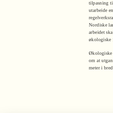
tilpasning 
utarbeide e
regelverksr
Nordiske la
arbeidet ska
økologiske 
Økologiske 
om at utgan
meter i bre