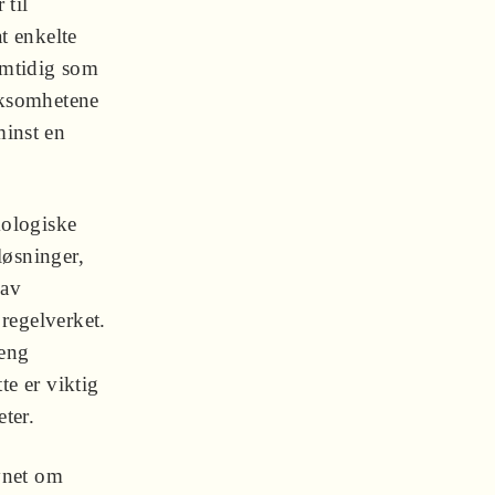
 til
t enkelte
samtidig som
irksomhetene
 minst en
kologiske
løsninger,
 av
regelverket.
reng
te er viktig
eter.
ynet om