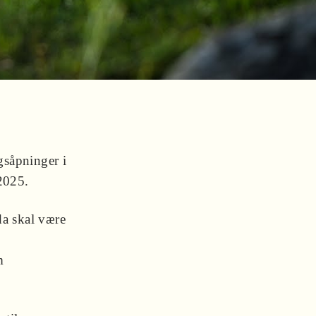
gsåpninger i
2025.
da skal være
n
m