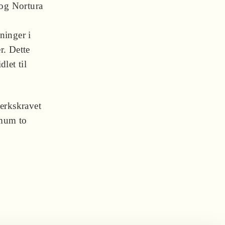
 og Nortura
ninger i
r. Dette
dlet til
erkskravet
imum to