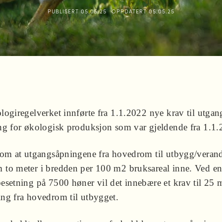
PUBLISERT
05.05.25
OPPDATERT
05.05.25
logiregelverket innførte fra 1.1.2022 nye krav til utgan
ng for økologisk produksjon som var gjeldende fra 1.1.
 om at utgangsåpningene fra hovedrom til utbygg/veran
to meter i bredden per 100 m2 bruksareal inne. Ved e
esetning på 7500 høner vil det innebære et krav til 25 
ng fra hovedrom til utbygget.