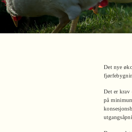
Det nye øko
fjørfebygni
Det er krav
på minimum 
konsesjonsb
utgangsåpni