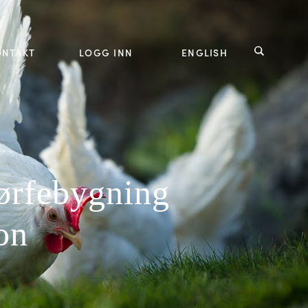
ONTAKT
LOGG INN
ENGLISH
jørfebygning
on