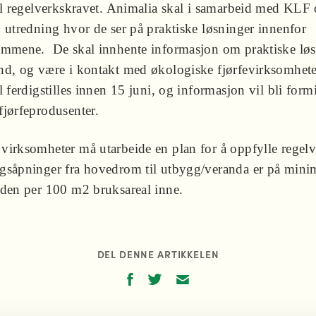
til regelverkskravet. Animalia skal i samarbeid med KLF
n utredning hvor de ser på praktiske løsninger innenfor
ammene. De skal innhente informasjon om praktiske løs
nd, og være i kontakt med økologiske fjørfevirksomhete
l ferdigstilles innen 15 juni, og informasjon vil bli formi
fjørfeprodusenter.
virksomheter må utarbeide en plan for å oppfylle regelv
gsåpninger fra hovedrom til utbygg/veranda er på min
dden per 100 m2 bruksareal inne.
DEL DENNE ARTIKKELEN