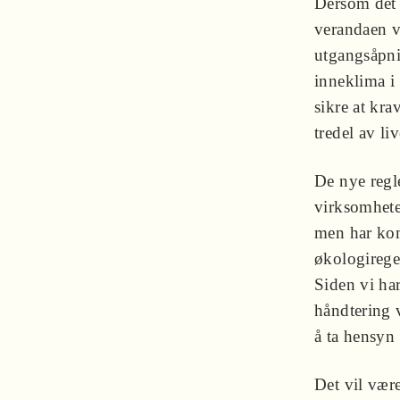
Dersom det 
verandaen væ
utgangsåpni
inneklima i
sikre at krav
tredel av li
De nye regl
virksomhete
men har kom
økologirege
Siden vi har
håndtering v
å ta hensyn 
Det vil vær