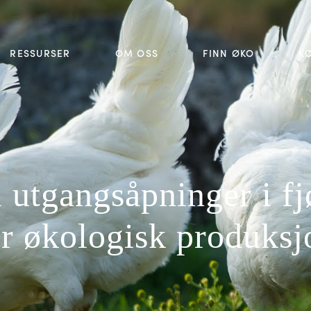
RESSURSER
OM OSS
FINN ØKO
K
l utgangsåpninger i f
or økologisk produksj