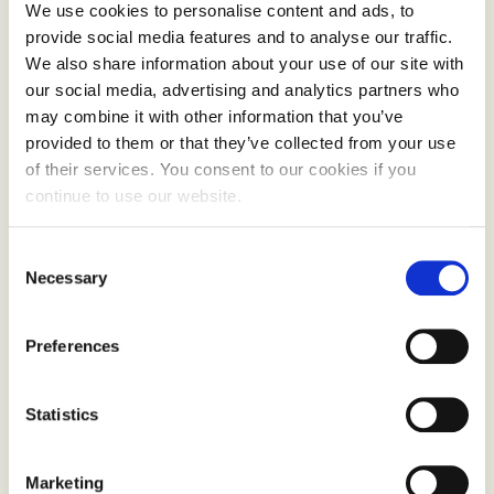
halvparten av arbeidstiden. Du må trives med å
We use cookies to personalise content and ads, to
være på farten, verdsette selvstendig arbeid, og
provide social media features and to analyse our traffic.
være glad i å møte mennesker.
We also share information about your use of our site with
our social media, advertising and analytics partners who
Arbeidstiden er fleksibel og styres i stor grad av
may combine it with other information that you’ve
provided to them or that they’ve collected from your use
den enkelte, men du må være villig til å
of their services. You consent to our cookies if you
gjennomføre ukesreiser med overnatting. Øvrig
continue to use our website.
arbeidstid vil være kontortid med planlegging,
rapportering, og oppfølging av revisjoner.
Consent
Necessary
Selection
Gjennom året er det flere ulike arenaer og
møteplasser hvor vi i Debio møtes for å bygge
Preferences
kunnskap, gode relasjoner og fellesskap.
Egenskaper:
Statistics
er selvstendig og har god rolleforståelse
Marketing
har gode samarbeidsevner