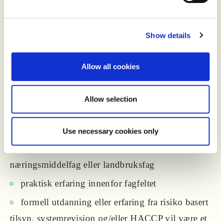
er strukturert og kommuniserer godt skriftlig og
muntlig
Show details
har god analytisk forståelse
Allow all cookies
har evne til å vise integritet
jobber godt med dataverktøy og nye systemer
Allow selection
har førerkort og disponerer egen bil
Use necessary cookies only
Utdanning og erfaring:
3- årig høyskoleutdanning innen
næringsmiddelfag eller landbruksfag
praktisk erfaring innenfor fagfeltet
formell utdanning eller erfaring fra risiko basert
tilsyn, systemrevisjon og/eller HACCP vil være et