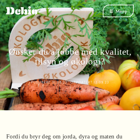
Meny
Ønsker du å jobbe med kvalitet,
tilsyn og økologi?
PUBLISERT
31.08.23
OPPDATERT
12.09.23
Fordi du bryr deg om jorda, dyra og maten du