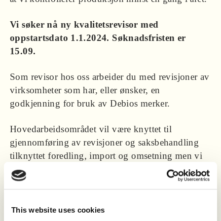
Vi søker nå ny kvalitetsrevisor med
oppstartsdato 1.1.2024. Søknadsfristen er
15.09.
Som revisor hos oss arbeider du med revisjoner av
virksomheter som har, eller ønsker, en
godkjenning for bruk av Debios merker.
Hovedarbeidsområdet vil være knyttet til
gjennomføring av revisjoner og saksbehandling
tilknyttet foredling, import og omsetning men vi
ønsker også å komme i kontakt med deg som har
landbruksfaglig kompetanse.
Normalt vil du være ute på oppdrag hos kunder
This website uses cookies