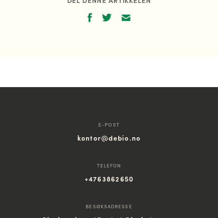
E-POST
kontor@debio.no
TELEFON
+4763862650
BESØKSADRESSE