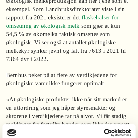
Økologisk melkeproduksjon kan her tjene som et
eksempel. Som Landbruksdirektoratet viste i sin
rapport fra 2021 eksisterer det
flaskehalser for
omsetning av økologisk melk
som gjør at kun
54,5 % av økomelka faktisk omsettes som
økologisk. Vi ser også at antallet økologiske
melkekyr synker jevnt og falt fra 7613 i 2021 til
7364 dyr i 2022.
Bernhus peker på at flere av verdikjedene for
økologiske varer ikke fungerer optimalt.
«At økologiske produkter ikke når sitt marked er
en utfordring som jeg håper styresmakter og
aktørene i verdikjedene tar på alvor. Vi får stadig
meldinger fra fortvilte bønder som ikke får omsatt
sine epler og plommer som økologiske. Samtidig