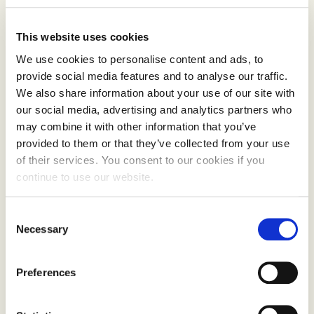
melder
Matvalget
at de offentlige storkjøkkenene
de veileder og som har politiske vedtak på
This website uses cookies
økologiandel i sine innkjøp ofte har problemer
We use cookies to personalise content and ads, to
med å få bestilt norske økologiske produkter fordi
provide social media features and to analyse our traffic.
disse ikke finnes i markedet.»
We also share information about your use of our site with
our social media, advertising and analytics partners who
may combine it with other information that you’ve
provided to them or that they’ve collected from your use
of their services. You consent to our cookies if you
continue to use our website.
Consent
Necessary
Selection
Preferences