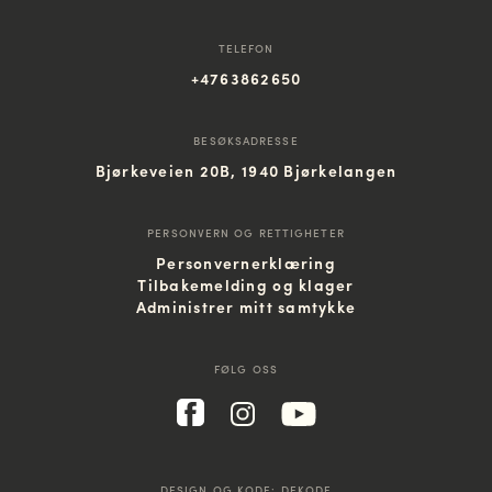
TELEFON
+4763862650
BESØKSADRESSE
Bjørkeveien 20B, 1940 Bjørkelangen
PERSONVERN OG RETTIGHETER
Personvernerklæring
Tilbakemelding og klager
Administrer mitt samtykke
FØLG OSS
DESIGN OG KODE:
DEKODE