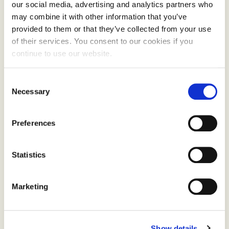
our social media, advertising and analytics partners who
may combine it with other information that you’ve
provided to them or that they’ve collected from your use
of their services. You consent to our cookies if you
continue to use our website.
Consent
Necessary
Selection
Debio merker mat og produkter fordi vi bryr oss om jorda,
Preferences
dyra og maten vi spiser. Er du en person som bryr deg litt
ekstra?
Statistics
Marketing
Show details