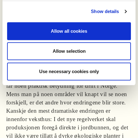
som sikrer at det produseres mest mulig økologisk
Show details
fôr i Norge.
Vil det bli store endringer i det nye regelverket?
Allow all cookies
Det varierer mellom de ulike områdene. For
Allow selection
akvakultur er det ikke meldt noen endringer. På
andre områder er endringene relativt små. Det kan
være i tilfeller hvor Norge allerede er i forkant av
Use necessary cookies only
EU på regelverksfeltet eller hvor endringen ikke
får noen praktisk betydning for drift i Norge.
Mens man på noen områder vil knapt vil se noen
forskjell, er det andre hvor endringene blir store.
Kanskje den mest dramatiske endringen er
innenfor veksthus: I det nye regelverket skal
produksjonen foregå direkte i jordbunnen, og det
vil ikke være tillatt å dyrke økologiske planter i