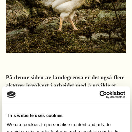
På denne siden av landegrensa er det også flere
aktører involvert i arbeidet med å utvikle et
nytt regelverk. En av dem er
Regelverksutvalget, som du er leder for. Hva er
deres rolle?
This website uses cookies
– Regelverksutvalget er et rådgivende utvalg for
We use cookies to personalise content and ads, to
provide social media features and to analyse our traffic.