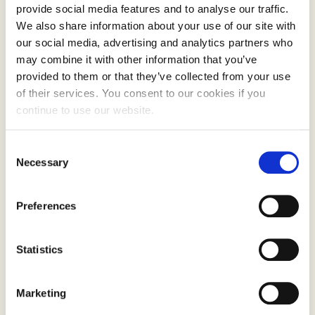
provide social media features and to analyse our traffic.
råstoffreserve. Vi ligger ikke grisgrendt til: Det er
We also share information about your use of our site with
to og en halv times kjøring til mottak både på
our social media, advertising and analytics partners who
Flesland og Byrkjelo!
may combine it with other information that you’ve
provided to them or that they’ve collected from your use
Ikke bare representerer de en beredskap for
of their services. You consent to our cookies if you
endringer i råvareetterspørselen, men de er et
continue to use our website.
fundament og en aktør å bygge et miljø rundt om
TINE skulle ønske å starte ei økologisk tappelinje
Consent
Necessary
Selection
på en av de to stedene. For miljøet er viktig.
– Vi må ha økologisk melkeproduksjon i hele
Preferences
landet og da trenger vi et levende økomiljø lokalt!
Som inspirasjonsbonde i Landbrukets Økoløft så
Statistics
er det klart for meg at vi trenger økokompetanse i
de ulike landsdelene. De naturgitte forholdene er
Marketing
ikke like over hele landet. Skal vi hjelpe