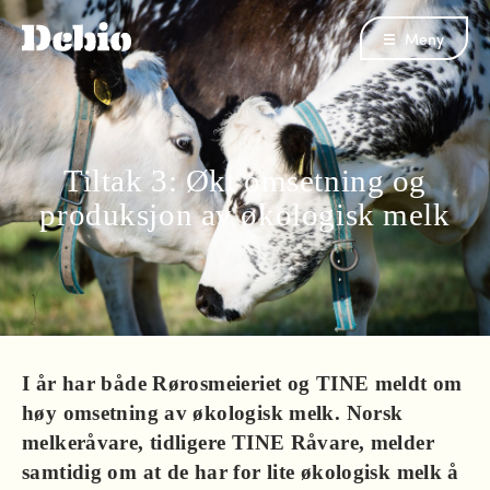
Meny
Tiltak 3: Økt omsetning og
produksjon av økologisk melk
I år har både Rørosmeieriet og TINE meldt om
høy omsetning av økologisk melk. Norsk
melkeråvare, tidligere TINE Råvare, melder
samtidig om at de har for lite økologisk melk å