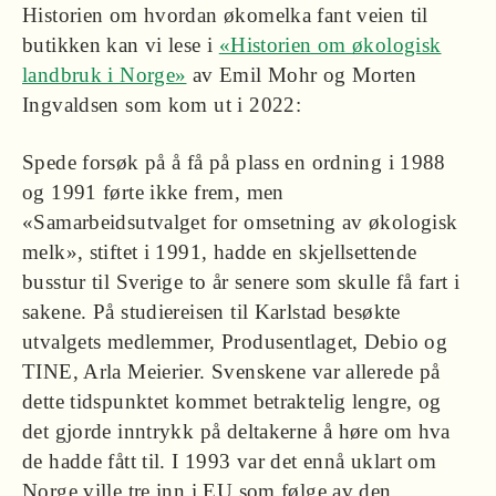
Historien om hvordan økomelka fant veien til
butikken kan vi lese i
«Historien om økologisk
landbruk i Norge»
av Emil Mohr og Morten
Ingvaldsen som kom ut i 2022:
Spede forsøk på å få på plass en ordning i 1988
og 1991 førte ikke frem, men
«Samarbeidsutvalget for omsetning av økologisk
melk», stiftet i 1991, hadde en skjellsettende
busstur til Sverige to år senere som skulle få fart i
sakene. På studiereisen til Karlstad besøkte
utvalgets medlemmer, Produsentlaget, Debio og
TINE, Arla Meierier. Svenskene var allerede på
dette tidspunktet kommet betraktelig lengre, og
det gjorde inntrykk på deltakerne å høre om hva
de hadde fått til. I 1993 var det ennå uklart om
Norge ville tre inn i EU som følge av den