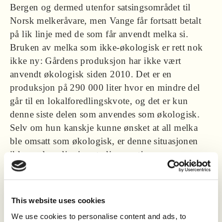
Bergen og dermed utenfor satsingsområdet til
Norsk melkeråvare, men Vange får fortsatt betalt
på lik linje med de som får anvendt melka si.
Bruken av melka som ikke-økologisk er rett nok
ikke ny: Gårdens produksjon har ikke vært
anvendt økologisk siden 2010. Det er en
produksjon på 290 000 liter hvor en mindre del
går til en lokalforedlingskvote, og det er kun
denne siste delen som anvendes som økologisk.
Selv om hun kanskje kunne ønsket at all melka
ble omsatt som økologisk, er denne situasjonen
ikke nødvendigvis entydig negativ.
– Etterspørselen etter økomelk går opp. Når du når
metningspunktet på Østlandet enten på interesse
This website uses cookies
for omlegging eller at det tar for lang tid å legge
We use cookies to personalise content and ads, to
om, ja da har du en buffer på vår side av landet, en