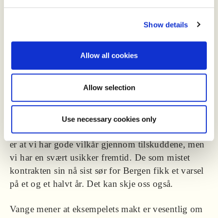
hverandre, må de etablerte økobøndene kjenne de
lokale forholdene.
Show details
Vange savner er mer langsiktighet i hvordan man
forvalter den økologiske melkeproduksjonen i
Allow all cookies
landet.
Allow selection
– Jeg er for samvirkemodellen, men utviklingen
de siste årene er ikke tillitsvekkende. Hvilket
signal sender du ut når du sier opp avtaler og ikke
Use necessary cookies only
er leveringsdyktige på råvare? Status for oss i dag
er at vi har gode vilkår gjennom tilskuddene, men
vi har en svært usikker fremtid. De som mistet
kontrakten sin nå sist sør for Bergen fikk et varsel
på et og et halvt år. Det kan skje oss også.
Vange mener at eksempelets makt er vesentlig om