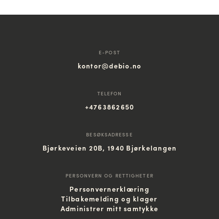
E-POST
kontor@debio.no
TELEFON
+4763862650
BESØKSADRESSE
Bjørkeveien 20B, 1940 Bjørkelangen
PERSONVERN OG RETTIGHETER
Personvernerklæring
Tilbakemelding og klager
Administrer mitt samtykke