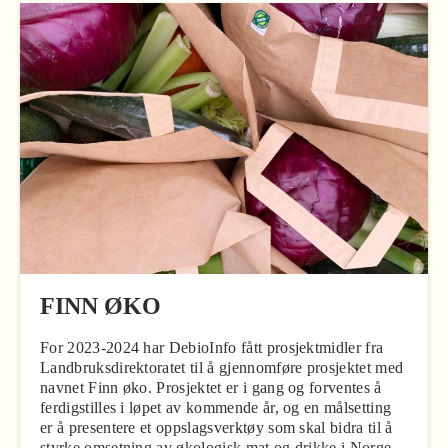
FINN ØKO
For 2023-2024 har DebioInfo fått prosjektmidler fra
Landbruksdirektoratet til å gjennomføre prosjektet med
navnet Finn øko. Prosjektet er i gang og forventes å
ferdigstilles i løpet av kommende år, og en målsetting
er å presentere et oppslagsverktøy som skal bidra til å
styrke omsetning av økologisk mat og drikke i Norge.