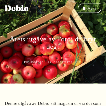
Meny
Årets utgåve av Fordi du bryr
deg!
PUBLISERT
20.11.23
OPPDATERT
24.11.23
Denne utgåva av Debio sitt magasin er via dei som