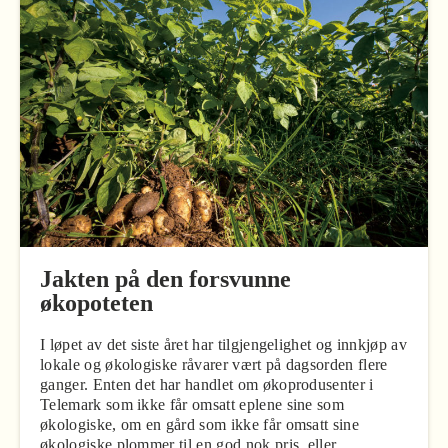
Jakten på den forsvunne
økopoteten
I løpet av det siste året har tilgjengelighet og innkjøp av
lokale og økologiske råvarer vært på dagsorden flere
ganger. Enten det har handlet om økoprodusenter i
Telemark som ikke får omsatt eplene sine som
økologiske, om en gård som ikke får omsatt sine
økologiske plommer til en god nok pris, eller