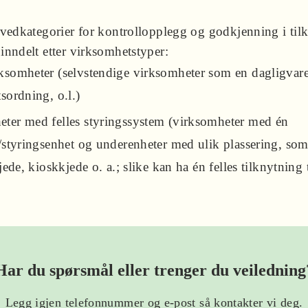
ovedkategorier for kontrollopplegg og godkjenning i tilk
inndelt etter virksomhetstyper:
rksomheter (selvstendige virksomheter som en dagligvar
ordning, o.l.)
eter med felles styringssystem (virksomheter med én
styringsenhet og underenheter med ulik plassering, so
ede, kioskkjede o. a.; slike kan ha én felles tilknytning 
Har du spørsmål eller trenger du veiledning
Legg igjen telefonnummer og e-post så kontakter vi deg.