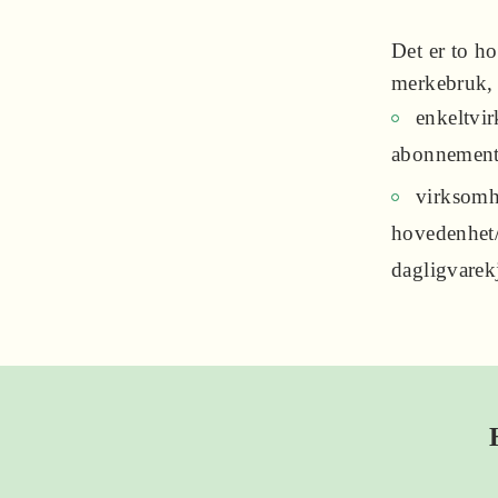
Det er to h
merkebruk, 
enkeltvi
abonnements
virksomh
hovedenhet/
dagligvarekj