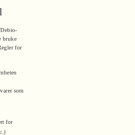
l
/Debio-
e bruke
egler for
omheten
varer som
rt for
c.)