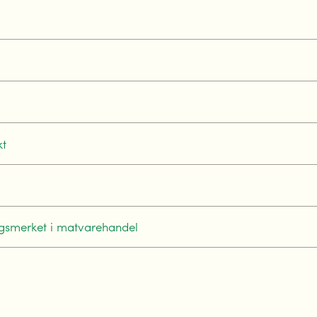
kt
gsmerket i matvarehandel