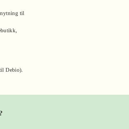
nytning til
ebutikk,
m
til Debio).
?