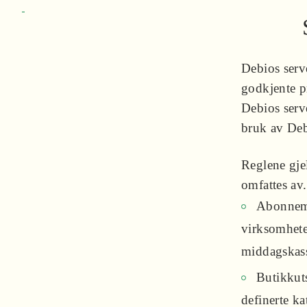
Debios serv
godkjente p
Debios serv
bruk av Deb
Reglene gje
omfattes av
Abonneme
virksomhete
middagskasse
Butikkuts
definerte ka