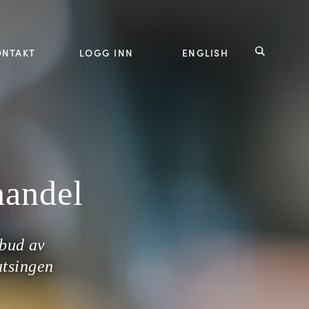
ONTAKT
LOGG INN
ENGLISH
handel
lbud av
atsingen