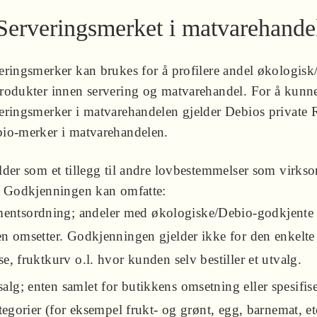
Serveringsmerket i matvarehande
eringsmerker kan brukes for å profilere andel økologisk
rodukter innen servering og matvarehandel. For å kunn
eringsmerker i matvarehandelen gjelder Debios private R
io-merker i matvarehandelen.
lder som et tillegg til andre lovbestemmelser som virks
. Godkjenningen kan omfatte:
ntsordning; andeler med økologiske/Debio-godkjente 
n omsetter. Godkjenningen gjelder ikke for den enkelte
, fruktkurv o.l. hvor kunden selv bestiller et utvalg.
alg; enten samlet for butikkens omsetning eller spesifise
tegorier (for eksempel frukt- og grønt, egg, barnemat, et