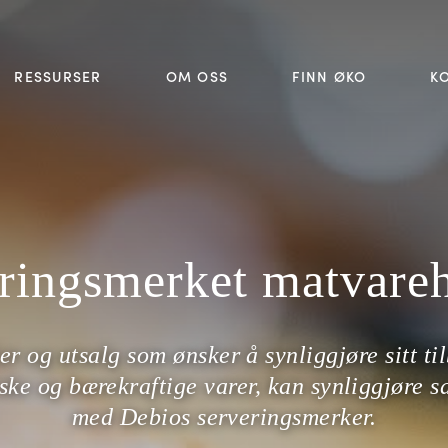
RESSURSER
OM OSS
FINN ØKO
K
ringsmerket matvare
er og utsalg som ønsker å synliggjøre sitt ti
ske og bærekraftige varer, kan synliggjøre s
med Debios serveringsmerker.